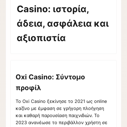
Casino: ιστορία,
άδεια, ασφάλεια και
αξιοπιστία
Oxi Casino: Σύντομο
προφίλ
Το Oxi Casino ξεκίνησε το 2021 ως online
καζίνο με έμφαση σε γρήγορη πλοήγηση
και καθαρή παρουσίαση παιχνιδιών. Το
2023 ανανέωσε το περιβάλλον χρήστη σε