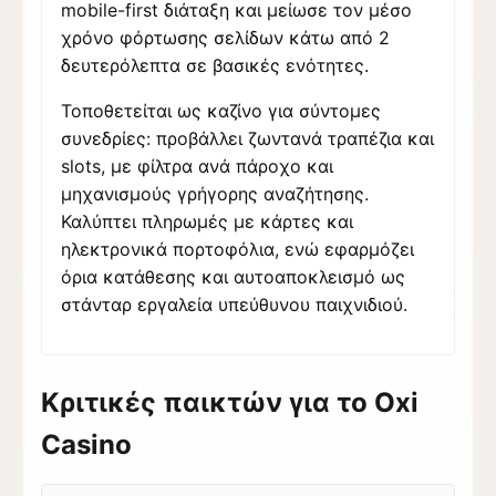
mobile-first διάταξη και μείωσε τον μέσο
χρόνο φόρτωσης σελίδων κάτω από 2
δευτερόλεπτα σε βασικές ενότητες.
Τοποθετείται ως καζίνο για σύντομες
συνεδρίες: προβάλλει ζωντανά τραπέζια και
slots, με φίλτρα ανά πάροχο και
μηχανισμούς γρήγορης αναζήτησης.
Καλύπτει πληρωμές με κάρτες και
ηλεκτρονικά πορτοφόλια, ενώ εφαρμόζει
όρια κατάθεσης και αυτοαποκλεισμό ως
στάνταρ εργαλεία υπεύθυνου παιχνιδιού.
Κριτικές παικτών για το Oxi
Casino