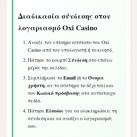
Διαδικασία σύνδεσης στον
λογαριασμό Oxi Casino
Άνοιξε τον επίσημο ιστότοπο του Oxi
Casino από τον υπολογιστή ή το κινητό.
Σύνδεση
Πάτησε το κουμπί
στο επάνω
μέρος της σελίδας.
Email
Όνομα
Συμπλήρωσε το
(ή το
χρήστη
, αν το σύστημα το δέχεται) και
Κωδικό πρόσβασης
τον
στα αντίστοιχα
πεδία.
Είσοδος
Πάτησε
για να ολοκληρώσεις τη
σύνδεση και να ανοίξει ο λογαριασμός
σου.