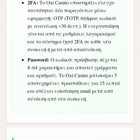
2FA:
Το Oxi Casino υποστηρίζει έλεγχο
ταυτότητας δύο παραγόντων μέσω
εφαρμογής OTP (TOTP, 6ψήφιος κωδικός
με ανανέωση ~30 δευτ.). Η ενεργοποίηση
γίνεται από τις ρυθμίσεις λογαριασμού
και το σύστημα ζητά 2FA σε κάθε νέα
συσκευή ή μετά από αποσύνδεση.
Password:
Ο κωδικός πρόσβασης δέχεται
8–64 χαρακτήρες και απαιτεί γράμματα
και αριθμούς. Το Oxi Casino μπλοκάρει 5
αποτυχημένες προσπάθειες για 15 λεπτά
και στέλνει ειδοποίηση email μετά από
σύνδεση από νέα συσκευή.