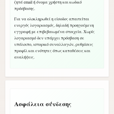
ζητά email ή όνομα χρήστη και κωδικό
πρόσβασης.
Για να ολοκληρωθεί η είσοδος απαιτείται
ενεργός λογαριασμός, δηλαδή προηγούμενη
εγγραφή με επιβεβαιωμένα στοιχεία. Χωρίς
λογαριασμό δεν υπάρχει πρόσβαση σε
υπόλοιπο, ιστορικό συναλλαγών, ρυθμίσεις
προφίλ και ενότητες όπως καταθέσεις και
αναλήψεις.
Ασφάλεια σύνδεσης