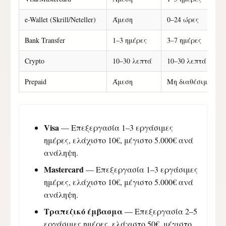
e-Wallet (Skrill/Neteller)
Άμεση
0–24 ώρες
Bank Transfer
1–3 ημέρες
3–7 ημέρες
Crypto
10–30 λεπτά
10–30 λεπτά
Prepaid
Άμεση
Μη διαθέσιμη
Visa
— Επεξεργασία 1–3 εργάσιμες
ημέρες, ελάχιστο 10€, μέγιστο 5.000€ ανά
ανάληψη.
Mastercard
— Επεξεργασία 1–3 εργάσιμες
ημέρες, ελάχιστο 10€, μέγιστο 5.000€ ανά
ανάληψη.
Τραπεζικό έμβασμα
— Επεξεργασία 2–5
εργάσιμες ημέρες, ελάχιστο 50€, μέγιστο