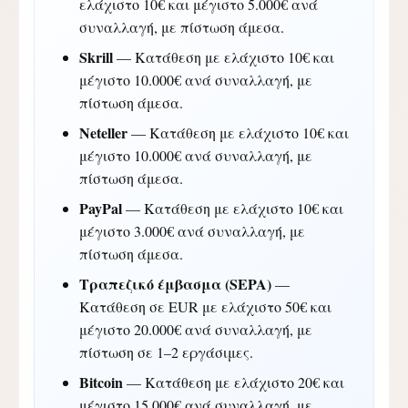
ελάχιστο 10€ και μέγιστο 5.000€ ανά
συναλλαγή, με πίστωση άμεσα.
Skrill
— Κατάθεση με ελάχιστο 10€ και
μέγιστο 10.000€ ανά συναλλαγή, με
πίστωση άμεσα.
Neteller
— Κατάθεση με ελάχιστο 10€ και
μέγιστο 10.000€ ανά συναλλαγή, με
πίστωση άμεσα.
PayPal
— Κατάθεση με ελάχιστο 10€ και
μέγιστο 3.000€ ανά συναλλαγή, με
πίστωση άμεσα.
Τραπεζικό έμβασμα (SEPA)
—
Κατάθεση σε EUR με ελάχιστο 50€ και
μέγιστο 20.000€ ανά συναλλαγή, με
πίστωση σε 1–2 εργάσιμες.
Bitcoin
— Κατάθεση με ελάχιστο 20€ και
μέγιστο 15.000€ ανά συναλλαγή, με