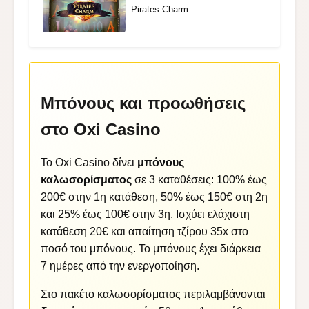
Pirates Charm
Μπόνους και προωθήσεις
στο Oxi Casino
Το Oxi Casino δίνει
μπόνους
καλωσορίσματος
σε 3 καταθέσεις: 100% έως
200€ στην 1η κατάθεση, 50% έως 150€ στη 2η
και 25% έως 100€ στην 3η. Ισχύει ελάχιστη
κατάθεση 20€ και απαίτηση τζίρου 35x στο
ποσό του μπόνους. Το μπόνους έχει διάρκεια
7 ημέρες από την ενεργοποίηση.
Στο πακέτο καλωσορίσματος περιλαμβάνονται