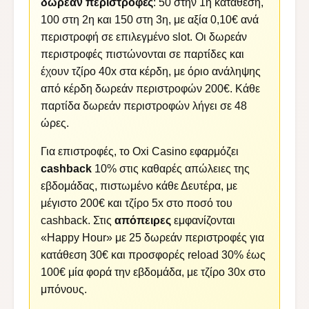
δωρεάν περιστροφές
: 50 στην 1η κατάθεση,
100 στη 2η και 150 στη 3η, με αξία 0,10€ ανά
περιστροφή σε επιλεγμένο slot. Οι δωρεάν
περιστροφές πιστώνονται σε παρτίδες και
έχουν τζίρο 40x στα κέρδη, με όριο ανάληψης
από κέρδη δωρεάν περιστροφών 200€. Κάθε
παρτίδα δωρεάν περιστροφών λήγει σε 48
ώρες.
Για επιστροφές, το Oxi Casino εφαρμόζει
cashback
10% στις καθαρές απώλειες της
εβδομάδας, πιστωμένο κάθε Δευτέρα, με
μέγιστο 200€ και τζίρο 5x στο ποσό του
cashback. Στις
απόπειρες
εμφανίζονται
«Happy Hour» με 25 δωρεάν περιστροφές για
κατάθεση 30€ και προσφορές reload 30% έως
100€ μία φορά την εβδομάδα, με τζίρο 30x στο
μπόνους.