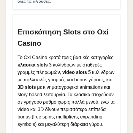
όλες τις αίθουσες.
Επισκόπηση Slots στο Oxi
Casino
Το Oxi Casino κρατά τρεις βασικές κατηγορίες:
κλασικά slots
3 κυλίνδρων με σταθερές
γραμμές πληρωμών,
video slots
5 κυλίνδρων
με πολλαπλές γραμμές και bonus γύρους, και
3D slots
με κινηματογραφικά animations και
story-based λειτουργία. Τα κλασικά στοχεύουν
σε γρήγορο ρυθμό χωρίς πολλά μενού, ενώ τα
video και 3D δίνουν περισσότερα επίπεδα
bonus (free spins, multipliers, expanding
symbols) και μεγαλύτερη διάρκεια γύρου.