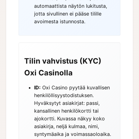
automaattista näytön lukitusta,
jotta sivullinen ei pääse tilille
avoimesta istunnosta.
Tilin vahvistus (KYC)
Oxi Casinolla
ID:
Oxi Casino pyytää kuvallisen
henkilöllisyystodistuksen.
Hyväksytyt asiakirjat: passi,
kansallinen henkilökortti tai
ajokortti. Kuvassa näkyy koko
asiakirja, neljä kulmaa, nimi,
syntymäaika ja voimassaoloaika.