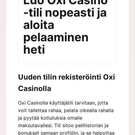
Luo Oxi Casino
-tili nopeasti ja
aloita
pelaaminen
heti
Uuden tilin rekisteröinti Oxi
Casinolla
Oxi Casinolla käyttäjätili tarvitaan, jotta
voit tallettaa rahaa, pelata oikealla rahalla
ja pyytää kotiutuksia omalle
maksutavallesi. Tili sitoo pelihistorian ja
bonukset samaan profiiliin, ja se helpottaa