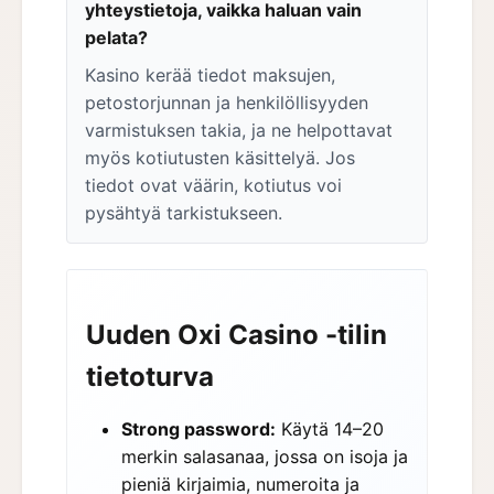
yhteystietoja, vaikka haluan vain
pelata?
Kasino kerää tiedot maksujen,
petostorjunnan ja henkilöllisyyden
varmistuksen takia, ja ne helpottavat
myös kotiutusten käsittelyä. Jos
tiedot ovat väärin, kotiutus voi
pysähtyä tarkistukseen.
Uuden Oxi Casino -tilin
tietoturva
Strong password:
Käytä 14–20
merkin salasanaa, jossa on isoja ja
pieniä kirjaimia, numeroita ja