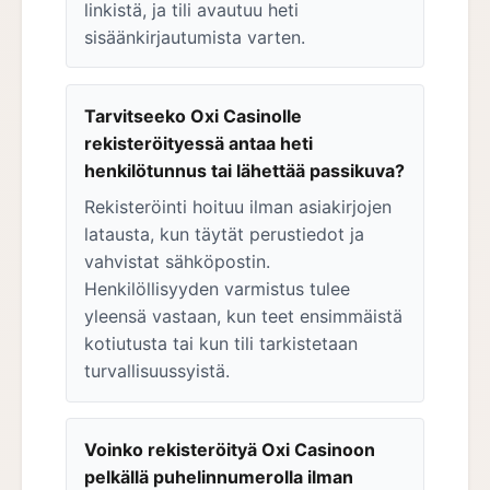
linkistä, ja tili avautuu heti
sisäänkirjautumista varten.
Tarvitseeko Oxi Casinolle
rekisteröityessä antaa heti
henkilötunnus tai lähettää passikuva?
Rekisteröinti hoituu ilman asiakirjojen
latausta, kun täytät perustiedot ja
vahvistat sähköpostin.
Henkilöllisyyden varmistus tulee
yleensä vastaan, kun teet ensimmäistä
kotiutusta tai kun tili tarkistetaan
turvallisuussyistä.
Voinko rekisteröityä Oxi Casinoon
pelkällä puhelinnumerolla ilman