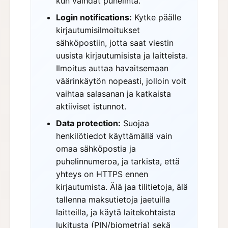
kun vaihdat puhelinta.
Login notifications:
Kytke päälle
kirjautumisilmoitukset
sähköpostiin, jotta saat viestin
uusista kirjautumisista ja laitteista.
Ilmoitus auttaa havaitsemaan
väärinkäytön nopeasti, jolloin voit
vaihtaa salasanan ja katkaista
aktiiviset istunnot.
Data protection:
Suojaa
henkilötiedot käyttämällä vain
omaa sähköpostia ja
puhelinnumeroa, ja tarkista, että
yhteys on HTTPS ennen
kirjautumista. Älä jaa tilitietoja, älä
tallenna maksutietoja jaetuilla
laitteilla, ja käytä laitekohtaista
lukitusta (PIN/biometria) sekä