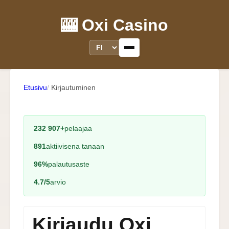
🎰 Oxi Casino
Etusivu
Kirjautuminen
232 907+
pelaajaa
891
aktiivisena tanaan
96%
palautusaste
4.7/5
arvio
Kirjaudu Oxi