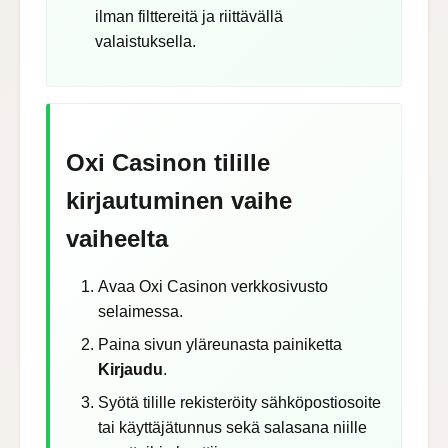
ilman filttereitä ja riittävällä
valaistuksella.
Oxi Casinon tilille
kirjautuminen vaihe
vaiheelta
Avaa Oxi Casinon verkkosivusto
selaimessa.
Paina sivun yläreunasta painiketta
Kirjaudu
.
Syötä tilille rekisteröity sähköpostiosoite
tai käyttäjätunnus sekä salasana niille