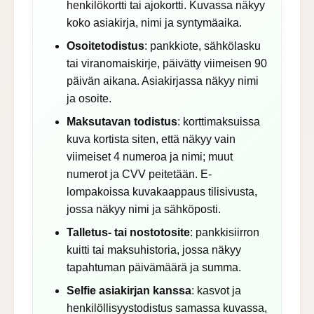
henkilökortti tai ajokortti. Kuvassa näkyy
koko asiakirja, nimi ja syntymäaika.
Osoitetodistus
: pankkiote, sähkölasku
tai viranomaiskirje, päivätty viimeisen 90
päivän aikana. Asiakirjassa näkyy nimi
ja osoite.
Maksutavan todistus
: korttimaksuissa
kuva kortista siten, että näkyy vain
viimeiset 4 numeroa ja nimi; muut
numerot ja CVV peitetään. E-
lompakoissa kuvakaappaus tilisivusta,
jossa näkyy nimi ja sähköposti.
Talletus- tai nostotosite
: pankkisiirron
kuitti tai maksuhistoria, jossa näkyy
tapahtuman päivämäärä ja summa.
Selfie asiakirjan kanssa
: kasvot ja
henkilöllisyystodistus samassa kuvassa,