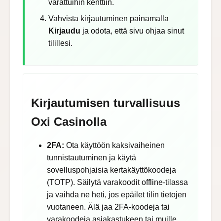
varattuihin kenttiin.
Vahvista kirjautuminen painamalla
Kirjaudu
ja odota, että sivu ohjaa sinut
tilillesi.
Kirjautumisen turvallisuus
Oxi Casinolla
2FA:
Ota käyttöön kaksivaiheinen
tunnistautuminen ja käytä
sovelluspohjaisia kertakäyttökoodeja
(TOTP). Säilytä varakoodit offline-tilassa
ja vaihda ne heti, jos epäilet tilin tietojen
vuotaneen. Älä jaa 2FA-koodeja tai
varakoodeja asiakastukeen tai muille