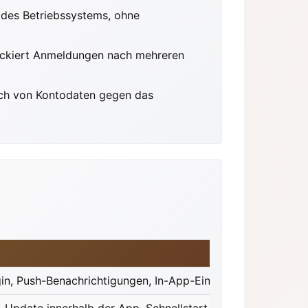
n des Betriebssystems, ohne
lockiert Anmeldungen nach mehreren
ch von Kontodaten gegen das
in, Push-Benachrichtigungen, In-App-Einzahlungen
o-Update innerhalb der App, Schnellstart ohne Browser