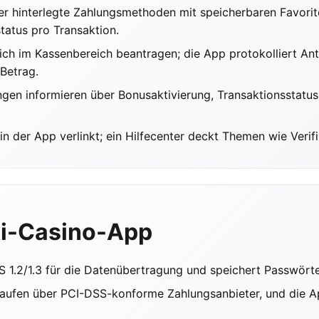
er hinterlegte Zahlungsmethoden mit speicherbaren Favorit
atus pro Transaktion.
ich im Kassenbereich beantragen; die App protokolliert An
Betrag.
ungen informieren über Bonusaktivierung, Transaktionsstatus
 in der App verlinkt; ein Hilfecenter deckt Themen wie Veri
Oxi-Casino-App
 1.2/1.3 für die Datenübertragung und speichert Passwörter
aufen über PCI-DSS-konforme Zahlungsanbieter, und die Ap