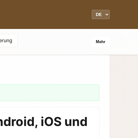
ierung
Mehr
droid, iOS und